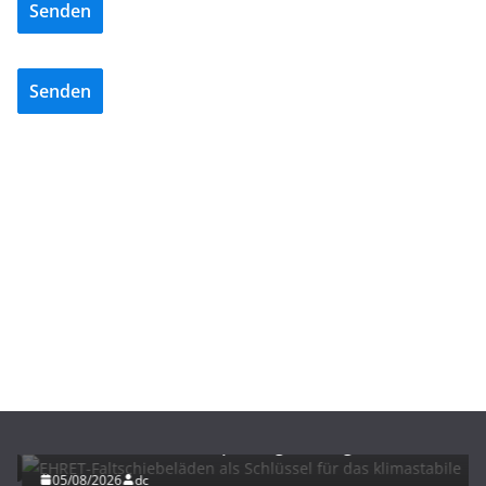
Senden
Senden
BAU/SANIERUNG
LÜFTUNG/KLIMA
EHRET-Faltschiebeläden als Schlüssel für das
klimastabile Zentraldepot Regensburg
05/08/2026
dc