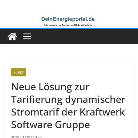
Zum
Inhalt
springen
MARKT
Neue Lösung zur
Tarifierung dynamischer
Stromtarif der Kraftwerk
Software Gruppe
28/01/2025
dc