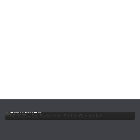
ADVERTORIALS
NEWS
REISSER – Die Power der fünften Generation
06/08/2026
dc