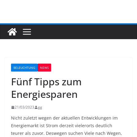
Zum
Inhalt
springen
BELEUCHTUNG
NEWS
Fünf Tipps zum
Energiesparen
21/03/2023
gg
Nicht zuletzt wegen der aktuellen Entwicklungen im
Energiemarkt ist Strom derzeit vielerorts deutlich
teurer als zuvor. Deswegen suchen Viele nach Wegen,