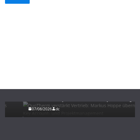
BAU/SANIERUNG
NEWS
DuoTherm verstärkt Vertrieb: Markus Hoppe
übernimmt Key Account- und Projektmanagement
07/08/2026
dc