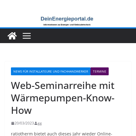
Zum
Inhalt
springen
NEWS FÜR INSTALLATEURE UND FACHHANDWERKER
TERMINE
Web-Seminarreihe mit
Wärmepumpen-Know-
How
20/03/2023
gg
ratiotherm bietet auch dieses Jahr wieder Online-