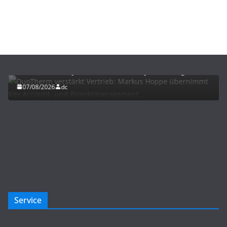
BAU/SANIERUNG
NEWS
DuoTherm verstärkt Vertrieb: Markus Hoppe
übernimmt Key Account- und Projektmanagement
07/08/2026
dc
Service