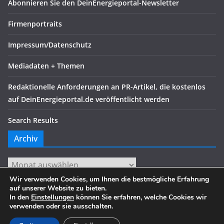
Abonnieren Sie den DeinEnergieportal-Newsletter
Firmenportraits
Impressum/Datenschutz
Mediadaten + Themen
Redaktionelle Anforderungen an PR-Artikel, die kostenlos
auf DeinEnergieportal.de veröffentlicht werden
Search Results
Archiv
Archiv
Wir verwenden Cookies, um Ihnen die bestmögliche Erfahrung
auf unserer Website zu bieten.
In den
Einstellungen
können Sie erfahren, welche Cookies wir
verwenden oder sie ausschalten.
Copyright © 2026
. Alle Rechte vorbehalten.
Theme:
ColorMag
von ThemeGrill. Präsentiert von
WordPress
.