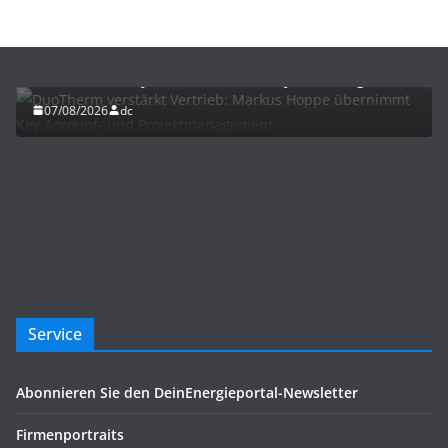
BAU/SANIERUNG
NEWS
DuoTherm verstärkt Vertrieb: Markus Hoppe
übernimmt Key Account- und Projektmanagement
07/08/2026
dc
Service
Abonnieren Sie den DeinEnergieportal-Newsletter
Firmenportraits