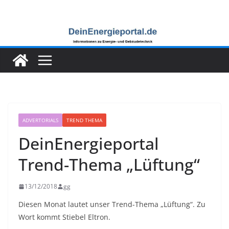
Zum
Inhalt
springen
ADVERTORIALS
TREND THEMA
DeinEnergieportal
Trend-Thema „Lüftung“
13/12/2018
gg
Diesen Monat lautet unser Trend-Thema „Lüftung“. Zu
Wort kommt Stiebel Eltron.