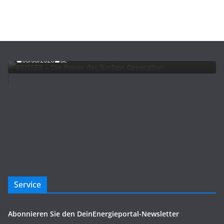
ADVERTORIALS
NEWS
REISSER – Die Power der fünften Generation
06/08/2026
dc
Service
Abonnieren Sie den DeinEnergieportal-Newsletter