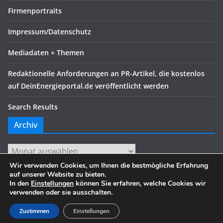
Firmenportraits
Impressum/Datenschutz
Mediadaten + Themen
Redaktionelle Anforderungen an PR-Artikel, die kostenlos
auf DeinEnergieportal.de veröffentlicht werden
Search Results
Archiv
Archiv
Wir verwenden Cookies, um Ihnen die bestmögliche Erfahrung
auf unserer Website zu bieten.
In den
Einstellungen
können Sie erfahren, welche Cookies wir
verwenden oder sie ausschalten.
Copyright © 2026
. Alle Rechte vorbehalten.
Theme:
ColorMag
von ThemeGrill. Präsentiert von
WordPress
.
Zustimmen
Einstellungen