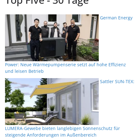
German Energy
Power: Neue Wärmepumpenserie setzt auf hohe Effizienz
und leisen Betrieb
Sattler SUN-TEX:
LUMERA-Gewebe bieten langlebigen Sonnenschutz für
steigende Anforderungen im Außenbereich