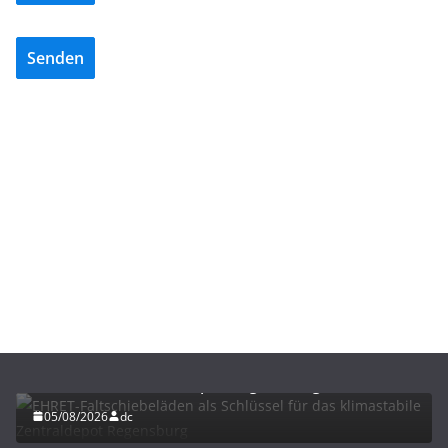
Senden
BAU/SANIERUNG
LÜFTUNG/KLIMA
EHRET-Faltschiebeläden als Schlüssel für das
klimastabile Zentraldepot Regensburg
05/08/2026
dc