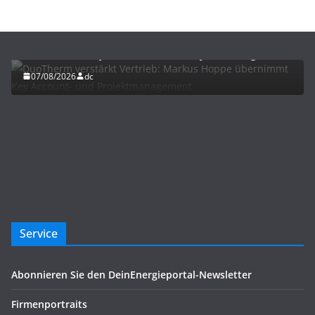
BAU/SANIERUNG
NEWS
DuoTherm verstärkt Vertrieb: Markus Hoppe
übernimmt Key Account- und Projektmanagement
07/08/2026
dc
Service
Abonnieren Sie den DeinEnergieportal-Newsletter
Firmenportraits