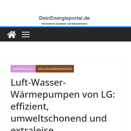
Zum
Inhalt
springen
ADVERTORIALS
HEIZUNG/WARMWASSER
Luft-Wasser-
Wärmepumpen von LG:
effizient,
umweltschonend und
extraleise