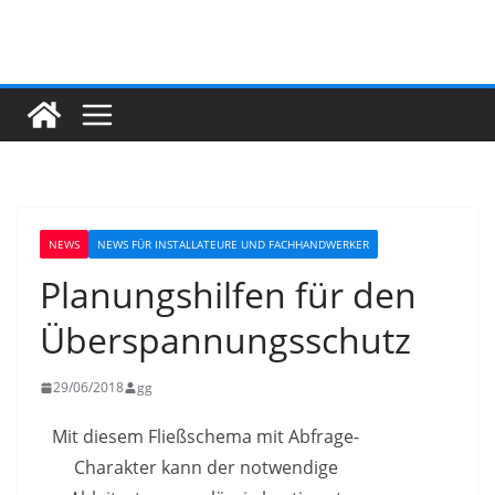
Zum
Inhalt
springen
NEWS
NEWS FÜR INSTALLATEURE UND FACHHANDWERKER
Planungshilfen für den
Überspannungsschutz
29/06/2018
gg
Mit diesem Fließschema mit Abfrage-
Charakter kann der notwendige