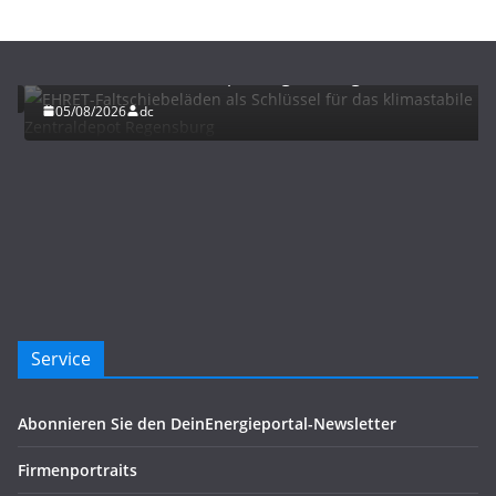
BAU/SANIERUNG
LÜFTUNG/KLIMA
EHRET-Faltschiebeläden als Schlüssel für das
klimastabile Zentraldepot Regensburg
05/08/2026
dc
Service
Abonnieren Sie den DeinEnergieportal-Newsletter
Firmenportraits