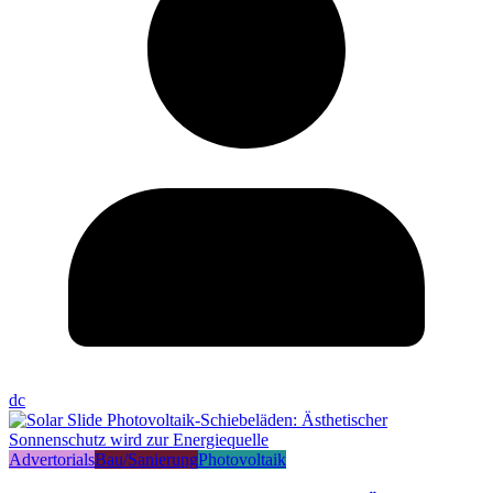
dc
Advertorials
Bau/Sanierung
Photovoltaik