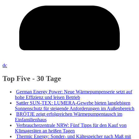
dc
Top Five - 30 Tage
German Energy Power: Neue Wärmepumpenserie setzt auf
hohe Effizienz und leisen Betrieb
Sattler SUN-TEX: LUMERA-Gewebe bieten langlebigen
Sonnenschutz für steigende Anforderungen im Außenbereich
BRÖTJE zeigt erfolgreichen Wärmepumpentausch im
Einfamilienhaus
Verbraucherzentrale NRW: Fünf Tipps für den Kauf von
Klimageräten an heißen Tagen
Thermic Energy: Sonder- und Kältespeicher nach Maß mit