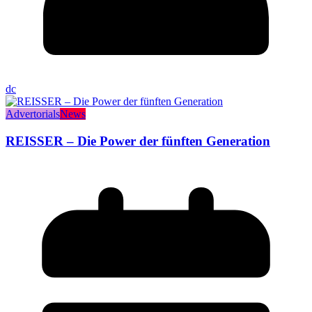
dc
Advertorials
News
REISSER – Die Power der fünften Generation