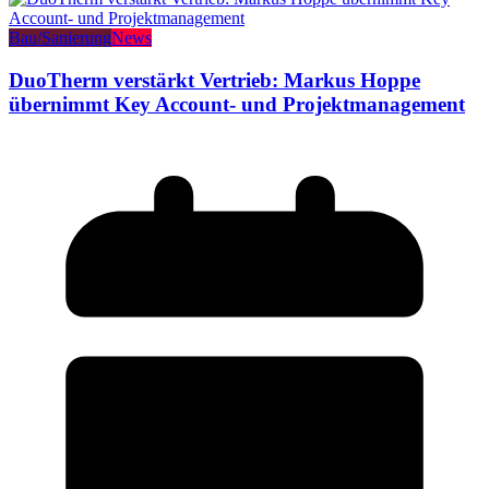
Bau/Sanierung
News
DuoTherm verstärkt Vertrieb: Markus Hoppe
übernimmt Key Account- und Projektmanagement