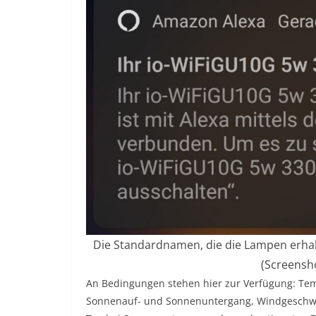
Die Standardnamen, die die Lampen erhalt
(Screensho
An Bedingungen stehen hier zur Verfügung: Tempe
Sonnenauf- und Sonnenuntergang, Windgeschwindi