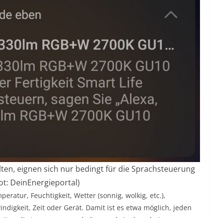
en, eignen sich nur bedingt für die Sprachsteuerung
t: DeinEnergieportal)
ratur, Feuchtigkeit, Wetter (sonnig, wolkig, etc.),
gkeit, Zeit oder Gerät. Damit ist es etwa möglich, jeden