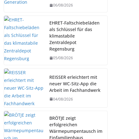
06/08/2026
EHRET-Faltschiebeläden
als Schlüssel für das
klimastabile
Zentraldepot
Regensburg
05/08/2026
REISSER erleichtert mit
neuer WC-Sitz-App die
Arbeit im Fachhandwerk
04/08/2026
BRÖTJE zeigt
erfolgreichen
Wärmepumpentausch im
Einfamilienhaus