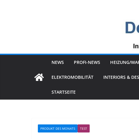
Zum
Inhalt
springen
NEWS
PROFI-NEWS
HEIZUNG/WA
ELEKTROMOBILITÄT
INTERIORS & DE
STARTSEITE
PRODUKT DES MONATS
TEST