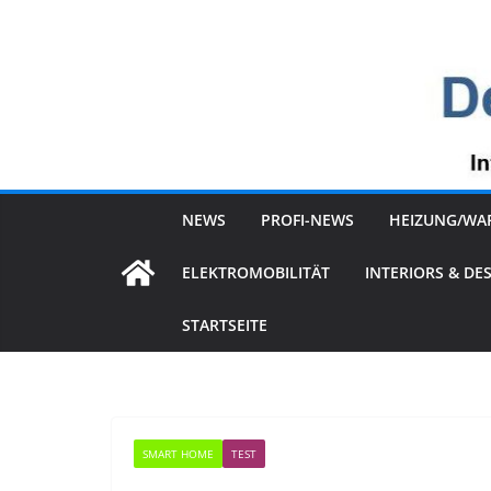
Zum
Inhalt
springen
NEWS
PROFI-NEWS
HEIZUNG/WA
ELEKTROMOBILITÄT
INTERIORS & DE
STARTSEITE
SMART HOME
TEST