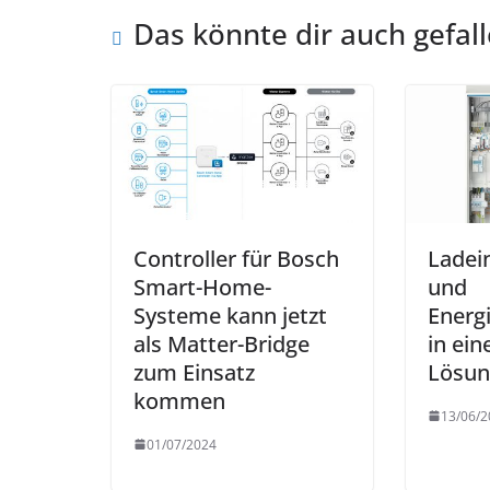
Das könnte dir auch gefal
Controller für Bosch
Ladei
Smart-Home-
und
Systeme kann jetzt
Ener
als Matter-Bridge
in ei
zum Einsatz
Lösun
kommen
13/06/2
01/07/2024