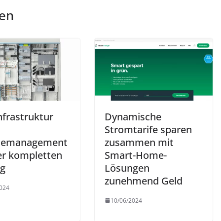
len
nfrastruktur
Dynamische
Stromtarife sparen
giemanagement
zusammen mit
ner kompletten
Smart-Home-
g
Lösungen
zunehmend Geld
024
10/06/2024