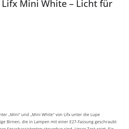
 Lifx Mini White – Licht für
hter „Mini“ und „Mini White“ von Lifx unter die Lupe
e Birnen, die in Lampen mit einer E27-Fassung geschraubt
 Sprachassistenten steuerbar sind. Unser Test zeigt, für