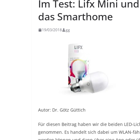
Im Test: Lifx Mini und
das Smarthome
19/03/2018
gg
Autor: Dr. Götz Güttich
Für diesen Beitrag haben wir die beiden LED-Lic
genommen. Es handelt sich dabei um WLAN-fähig
werden können und dann über eine App oder über