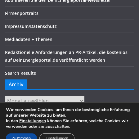
Abonnieren Sie den DeinEnergieportal-Newsletter
Firmenportraits
Impressum/Datenschutz
Mediadaten + Themen
Redaktionelle Anforderungen an PR-Artikel, die kostenlos
auf DeinEnergieportal.de veröffentlicht werden
Search Results
Archiv
Archiv
Wir verwenden Cookies, um Ihnen die bestmögliche Erfahrung
auf unserer Website zu bieten.
In den
Einstellungen
können Sie erfahren, welche Cookies wir
verwenden oder sie ausschalten.
Copyright © 2026
. Alle Rechte vorbehalten.
Theme:
ColorMag
von ThemeGrill. Präsentiert von
WordPress
.
Zustimmen
Einstellungen