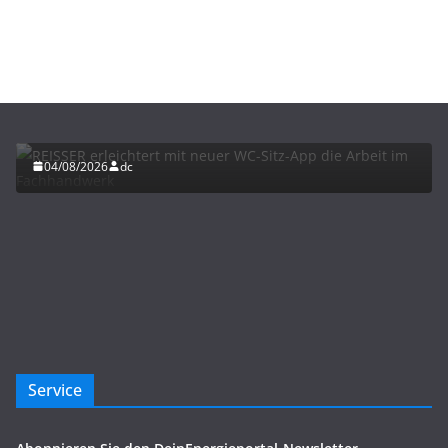
BAU/SANIERUNG
INTERIORS & DESIGN
NEWS FÜR INSTALLATEURE UND FACHHANDWERKER
REISSER erleichtert mit neuer WC-Sitz-App die
Arbeit im Fachhandwerk
04/08/2026
dc
Service