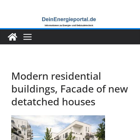
Zum
Inhalt
springen
Modern residential
buildings, Facade of new
detatched houses