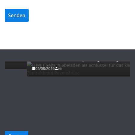
Senden
BAU/SANIERUNG
LÜFTUNG/KLIMA
EHRET-Faltschiebeläden als Schlüssel für das
klimastabile Zentraldepot Regensburg
05/08/2026
dc