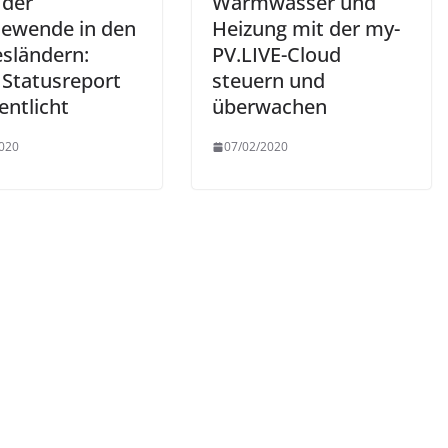
 der
Warmwasser und
iewende in den
Heizung mit der my-
sländern:
PV.LIVE-Cloud
 Statusreport
steuern und
entlicht
überwachen
020
07/02/2020