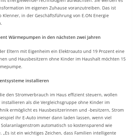
mit Energiewende-Technologien aufwachsen. Sie werden es
ansformation im eigenen Zuhause voranzutreiben. Das ist
pp Klenner, in der Geschäftsführung von E.ON Energie
.
ozent Wärmepumpen in den nächsten zwei Jahren
er Eltern mit Eigenheim ein Elektroauto und 19 Prozent eine
nen und Hausbesitzern ohne Kinder im Haushalt möchten 15
Wärmepumpe.
entsysteme installieren
ie den Stromverbrauch im Haus effizient steuern, wollen
 installieren als die Vergleichsgruppe ohne Kinder im
chnik ermöglicht es Hausbesitzerinnen und -besitzern, Strom
eispiel ihr E-Auto immer dann laden lassen, wenn viel
n Solaranlagenstrom automatisch so kostensparend wie
s ist ein wichtiges Zeichen, dass Familien intelligente