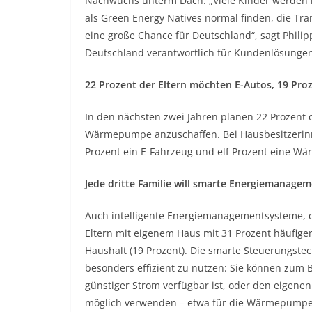
Nachwuchs unterm Dach. „Viele Kinder werden 
als Green Energy Natives normal finden, die Tr
eine große Chance für Deutschland“, sagt Phili
Deutschland verantwortlich für Kundenlösungen
22 Prozent der Eltern möchten E-Autos, 19 Pr
In den nächsten zwei Jahren planen 22 Prozent d
Wärmepumpe anzuschaffen. Bei Hausbesitzerin
Prozent ein E-Fahrzeug und elf Prozent eine 
Jede dritte Familie will smarte Energiemanagem
Auch intelligente Energiemanagementsysteme, d
Eltern mit eigenem Haus mit 31 Prozent häufiger
Haushalt (19 Prozent). Die smarte Steuerungste
besonders effizient zu nutzen: Sie können zum B
günstiger Strom verfügbar ist, oder den eigene
möglich verwenden – etwa für die Wärmepumpe. „E