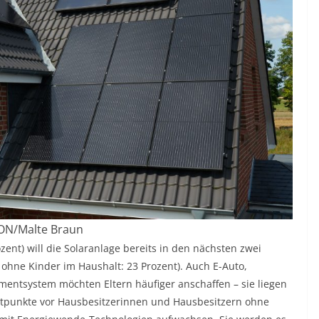
ON/Malte Braun
ozent) will die Solaranlage bereits in den nächsten zwei
hne Kinder im Haushalt: 23 Prozent). Auch E-Auto,
ntsystem möchten Eltern häufiger anschaffen – sie liegen
entpunkte vor Hausbesitzerinnen und Hausbesitzern ohne