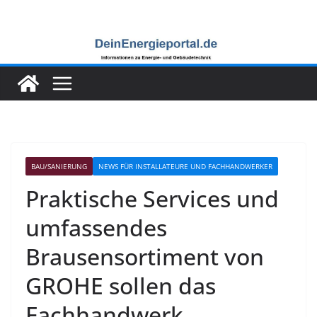
Zum
Inhalt
springen
BAU/SANIERUNG
NEWS FÜR INSTALLATEURE UND FACHHANDWERKER
Praktische Services und
umfassendes
Brausensortiment von
GROHE sollen das
Fachhandwerk