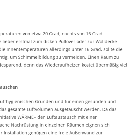
peraturen von etwa 20 Grad, nachts von 16 Grad
te lieber erstmal zum dicken Pullover oder zur Wolldecke
 die Innentemperaturen allerdings unter 16 Grad, sollte die
ichtig, um Schimmelbildung zu vermeiden. Einen Raum zu
giesparend, denn das Wiederaufheizen kostet übermäßig viel
stauschen
s lufthygienischen Gründen und für einen gesunden und
n das gesamte Luftvolumen ausgetauscht werden. Da das
 Initiative WÄRME+ den Luftaustausch mit einer
fache Nachrüstung in einzelnen Räumen eignen sich
 Installation genügen eine freie Außenwand zur