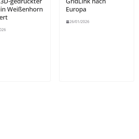
 3D-gedruckter
GridLink nach
r in Weißenhorn
Europa
iert
26/01/2026
026