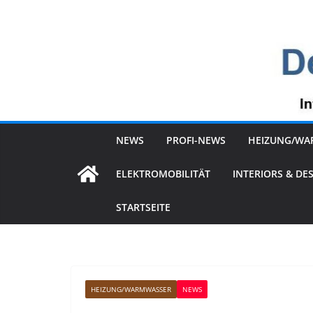
Zum
Inhalt
springen
NEWS
PROFI-NEWS
HEIZUNG/WA
ELEKTROMOBILITÄT
INTERIORS & DE
STARTSEITE
HEIZUNG/WARMWASSER
NEWS