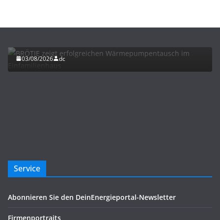
HEIZUNG/WARMWASSER
BRÖTJE zeigt erfolgreichen Wärmepumpentausch
im Einfamilienhaus
03/08/2026
dc
Service
Abonnieren Sie den DeinEnergieportal-Newsletter
Firmenportraits