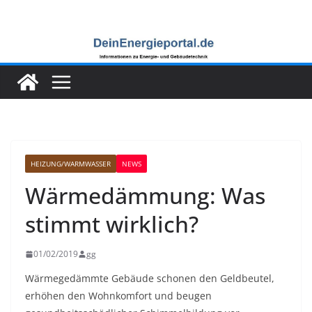
Zum
Inhalt
springen
HEIZUNG/WARMWASSER
NEWS
Wärmedämmung: Was
stimmt wirklich?
01/02/2019
gg
Wärmegedämmte Gebäude schonen den Geldbeutel,
erhöhen den Wohnkomfort und beugen