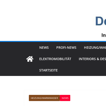
Zum
Inhalt
springen
NEWS
PROFI-NEWS
HEIZUNG/WA
ELEKTROMOBILITÄT
INTERIORS & DE
STARTSEITE
HEIZUNG/WARMWASSER
NEWS