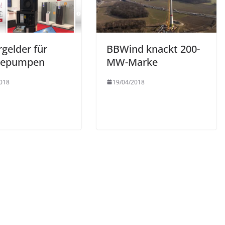
gelder für
BBWind knackt 200-
epumpen
MW-Marke
018
19/04/2018