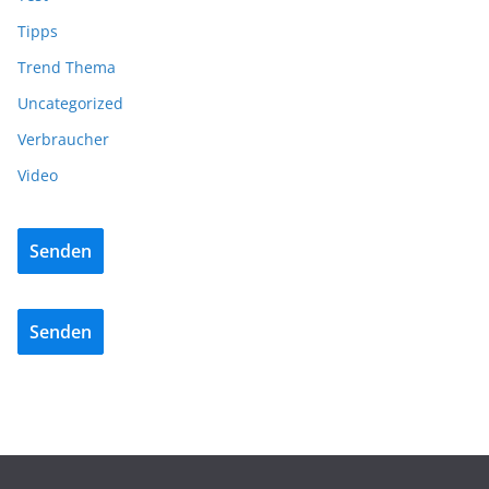
Tipps
Trend Thema
Uncategorized
Verbraucher
Video
Senden
Senden
BAU/SANIERUNG
NEWS
DuoTherm verstärkt Vertrieb: Markus Hoppe
übernimmt Key Account- und Projektmanagement