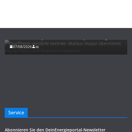
BAU/SANIERUNG
NEWS
DuoTherm verstärkt Vertrieb: Markus Hoppe
übernimmt Key Account- und Projektmanagement
07/08/2026
dc
Service
Abonnieren Sie den DeinEnergieportal-Newsletter