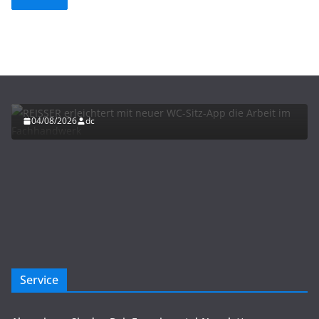
BAU/SANIERUNG
INTERIORS & DESIGN
NEWS FÜR INSTALLATEURE UND FACHHANDWERKER
REISSER erleichtert mit neuer WC-Sitz-App die
Arbeit im Fachhandwerk
04/08/2026
dc
Service