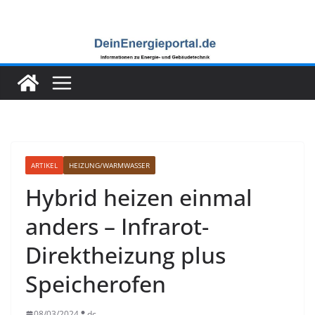
Zum
Inhalt
springen
ARTIKEL
HEIZUNG/WARMWASSER
Hybrid heizen einmal
anders – Infrarot-
Direktheizung plus
Speicherofen
08/03/2024
dc