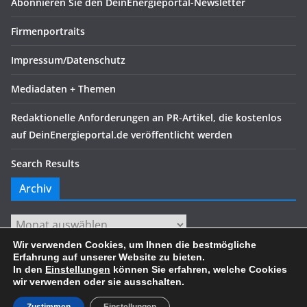
Abonnieren Sie den DeinEnergieportal-Newsletter
Firmenportraits
Impressum/Datenschutz
Mediadaten + Themen
Redaktionelle Anforderungen an PR-Artikel, die kostenlos
auf DeinEnergieportal.de veröffentlicht werden
Search Results
Archiv
Archiv
Wir verwenden Cookies, um Ihnen die bestmögliche
Erfahrung auf unserer Website zu bieten.
In den
Einstellungen
können Sie erfahren, welche Cookies
wir verwenden oder sie ausschalten.
Copyright © 2026
. Alle Rechte vorbehalten.
Theme:
ColorMag
von ThemeGrill. Präsentiert von
WordPress
.