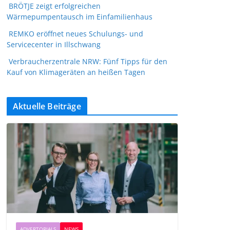
BRÖTJE zeigt erfolgreichen
Wärmepumpentausch im Einfamilienhaus
REMKO eröffnet neues Schulungs- und
Servicecenter in Illschwang
Verbraucherzentrale NRW: Fünf Tipps für den
Kauf von Klimageräten an heißen Tagen
Aktuelle Beiträge
ADVERTORIALS
NEWS