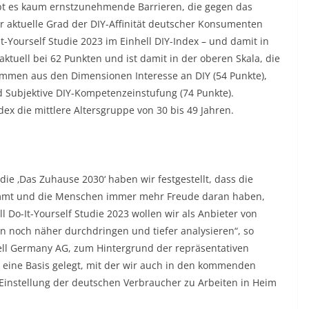
ibt es kaum ernstzunehmende Barrieren, die gegen das
 aktuelle Grad der DIY-Affinität deutscher Konsumenten
t-Yourself Studie 2023 im Einhell DIY-Index – und damit in
aktuell bei 62 Punkten und ist damit in der oberen Skala, die
usammen aus den Dimensionen Interesse an DIY (54 Punkte),
d Subjektive DIY-Kompetenzeinstufung (74 Punkte).
ex die mittlere Altersgruppe von 30 bis 49 Jahren.
ie ‚Das Zuhause 2030‘ haben wir festgestellt, dass die
immt und die Menschen immer mehr Freude daran haben,
l Do-It-Yourself Studie 2023 wollen wir als Anbieter von
 noch näher durchdringen und tiefer analysieren“, so
ell Germany AG, zum Hintergrund der repräsentativen
 eine Basis gelegt, mit der wir auch in den kommenden
 Einstellung der deutschen Verbraucher zu Arbeiten in Heim