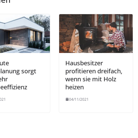
gute
Hausbesitzer
planung sorgt
profitieren dreifach,
ehr
wenn sie mit Holz
eeffizienz
heizen
021
04/11/2021