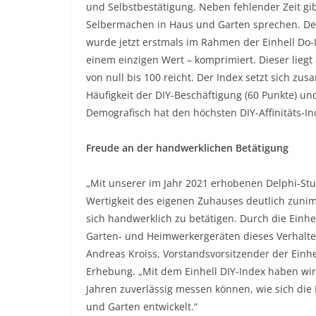
und Selbstbestätigung. Neben fehlender Zeit g
Selbermachen in Haus und Garten sprechen. Der
wurde jetzt erstmals im Rahmen der Einhell Do-I
einem einzigen Wert – komprimiert. Dieser liegt 
von null bis 100 reicht. Der Index setzt sich z
Häufigkeit der DIY-Beschäftigung (60 Punkte) un
Demografisch hat den höchsten DIY-Affinitäts-Ind
Freude an der handwerklichen Betätigung
„Mit unserer im Jahr 2021 erhobenen Delphi-Stud
Wertigkeit des eigenen Zuhauses deutlich zun
sich handwerklich zu betätigen. Durch die Einhel
Garten- und Heimwerkergeräten dieses Verhalten
Andreas Kroiss, Vorstandsvorsitzender der Einh
Erhebung. „Mit dem Einhell DIY-Index haben wir
Jahren zuverlässig messen können, wie sich die
und Garten entwickelt.“