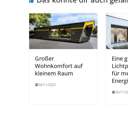
Großer
Eine 
Wohnkomfort auf
Licht
kleinem Raum
für m
Energi
06/11/2021
05/11/2