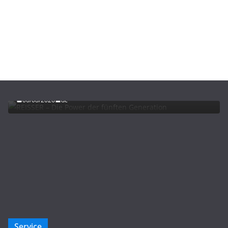
ADVERTORIALS
NEWS
REISSER – Die Power der fünften Generation
06/08/2026
dc
Service