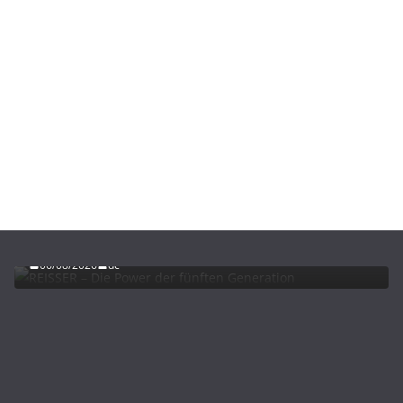
ADVERTORIALS
NEWS
REISSER – Die Power der fünften Generation
06/08/2026
dc