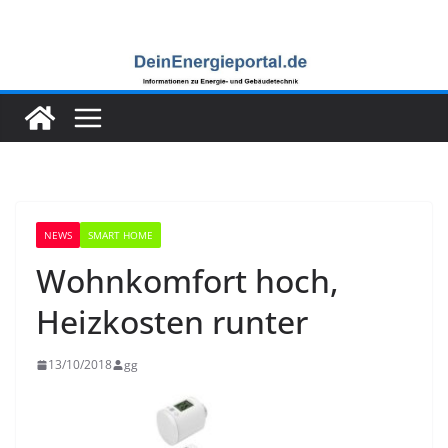
Zum
Inhalt
springen
NEWS
SMART HOME
Wohnkomfort hoch,
Heizkosten runter
13/10/2018
gg