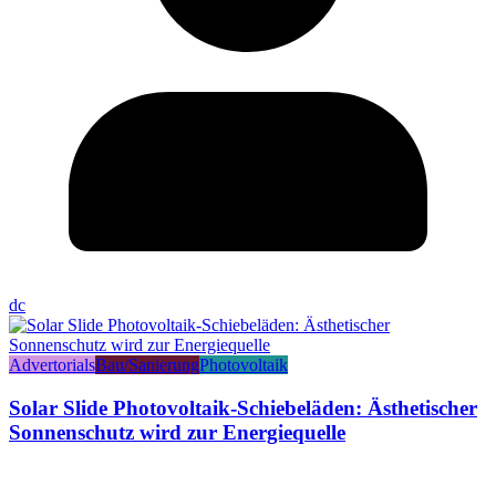
dc
Advertorials
Bau/Sanierung
Photovoltaik
Solar Slide Photovoltaik-Schiebeläden: Ästhetischer
Sonnenschutz wird zur Energiequelle