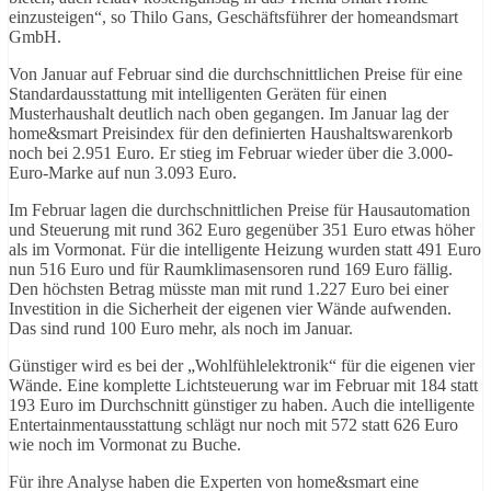
einzusteigen“, so Thilo Gans, Geschäftsführer der homeandsmart
GmbH.
Von Januar auf Februar sind die durchschnittlichen Preise für eine
Standardausstattung mit intelligenten Geräten für einen
Musterhaushalt deutlich nach oben gegangen. Im Januar lag der
home&smart Preisindex für den definierten Haushaltswarenkorb
noch bei 2.951 Euro. Er stieg im Februar wieder über die 3.000-
Euro-Marke auf nun 3.093 Euro.
Im Februar lagen die durchschnittlichen Preise für Hausautomation
und Steuerung mit rund 362 Euro gegenüber 351 Euro etwas höher
als im Vormonat. Für die intelligente Heizung wurden statt 491 Euro
nun 516 Euro und für Raumklimasensoren rund 169 Euro fällig.
Den höchsten Betrag müsste man mit rund 1.227 Euro bei einer
Investition in die Sicherheit der eigenen vier Wände aufwenden.
Das sind rund 100 Euro mehr, als noch im Januar.
Günstiger wird es bei der „Wohlfühlelektronik“ für die eigenen vier
Wände. Eine komplette Lichtsteuerung war im Februar mit 184 statt
193 Euro im Durchschnitt günstiger zu haben. Auch die intelligente
Entertainmentausstattung schlägt nur noch mit 572 statt 626 Euro
wie noch im Vormonat zu Buche.
Für ihre Analyse haben die Experten von home&smart eine