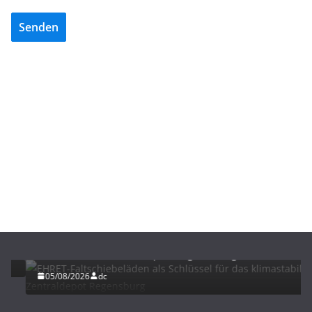
Senden
BAU/SANIERUNG
LÜFTUNG/KLIMA
EHRET-Faltschiebeläden als Schlüssel für das
klimastabile Zentraldepot Regensburg
05/08/2026
dc