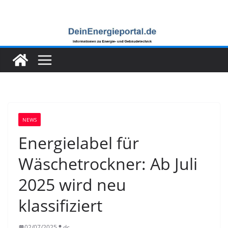
Zum
Inhalt
springen
NEWS
Energielabel für
Wäschetrockner: Ab Juli
2025 wird neu
klassifiziert
02/07/2025
dc