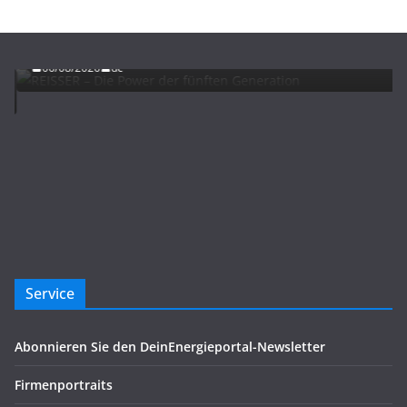
ADVERTORIALS
NEWS
REISSER – Die Power der fünften Generation
06/08/2026
dc
Service
Abonnieren Sie den DeinEnergieportal-Newsletter
Firmenportraits