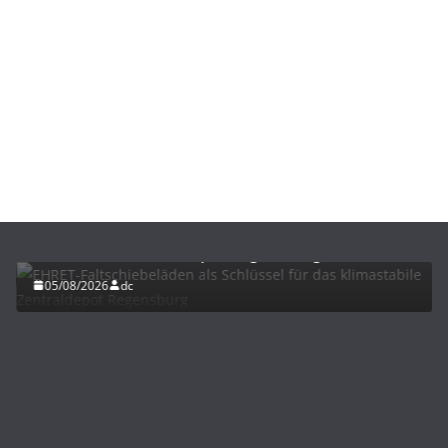
BAU/SANIERUNG
LÜFTUNG/KLIMA
EHRET-Faltschiebeläden als Schlüssel für das
klimastabile Zentraldepot Regensburg
05/08/2026
dc