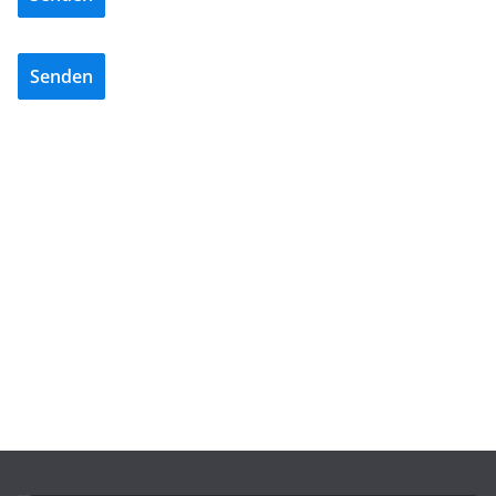
Senden
BAU/SANIERUNG
INTERIORS & DESIGN
NEWS FÜR INSTALLATEURE UND FACHHANDWERKER
REISSER erleichtert mit neuer WC-Sitz-App die
Arbeit im Fachhandwerk