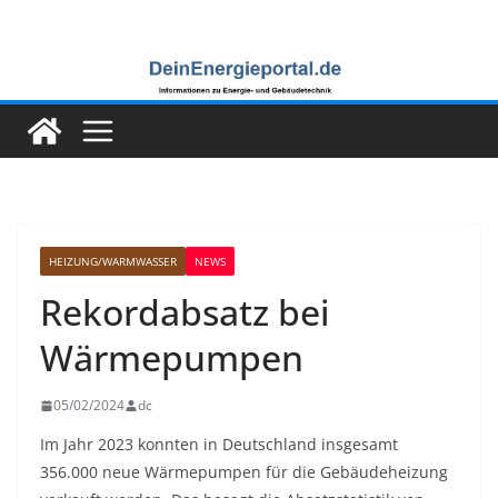
Zum
Inhalt
springen
HEIZUNG/WARMWASSER
NEWS
Rekordabsatz bei
Wärmepumpen
05/02/2024
dc
Im Jahr 2023 konnten in Deutschland insgesamt
356.000 neue Wärmepumpen für die Gebäudeheizung