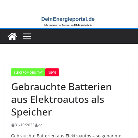
Zum
Inhalt
springen
ELEKTROMOBILITÄT
NEWS
Gebrauchte Batterien
aus Elektroautos als
Speicher
31/10/2023
dc
Gebrauchte Batterien aus Elektroautos – so genannte