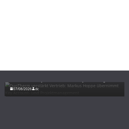
BAU/SANIERUNG
NEWS
DuoTherm verstärkt Vertrieb: Markus Hoppe
übernimmt Key Account- und Projektmanagement
07/08/2026
dc