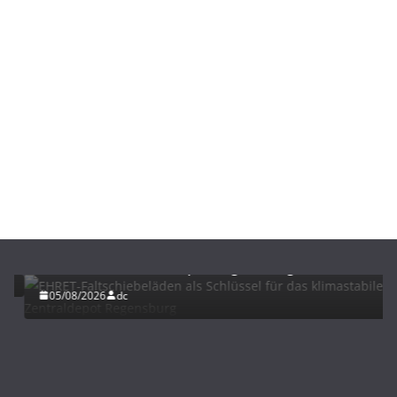
BAU/SANIERUNG
LÜFTUNG/KLIMA
EHRET-Faltschiebeläden als Schlüssel für das
klimastabile Zentraldepot Regensburg
05/08/2026
dc