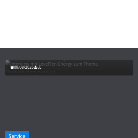
ENERGIE
INTERVIEWS
NEWS
Interview mit LevelTen Energy zum Thema
Stromabnehmerverträge
09/08/2026
dc
Service