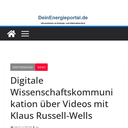
Zum
Inhalt
springen
HINTERGRUND
NEWS
Digitale
Wissenschaftskommuni
kation über Videos mit
Klaus Russell-Wells
26/11/2020
dc