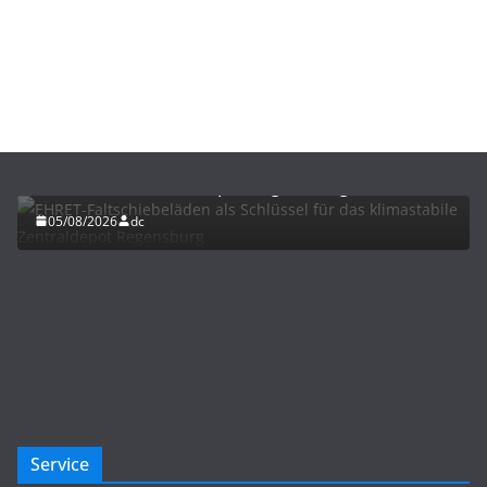
BAU/SANIERUNG
LÜFTUNG/KLIMA
EHRET-Faltschiebeläden als Schlüssel für das
klimastabile Zentraldepot Regensburg
05/08/2026
dc
Service