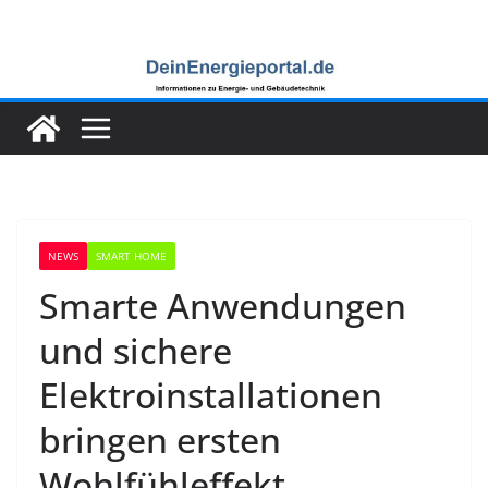
Zum
Inhalt
springen
NEWS
SMART HOME
Smarte Anwendungen
und sichere
Elektroinstallationen
bringen ersten
Wohlfühleffekt