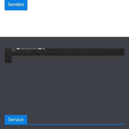
Senden
ADVERTORIALS
NEWS
REISSER – Die Power der fünften Generation
06/08/2026
dc
Service