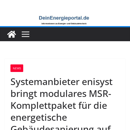
Zum
Inhalt
springen
NEWS
Systemanbieter enisyst
bringt modulares MSR-
Komplettpaket für die
energetische
Gebäudesanierung auf