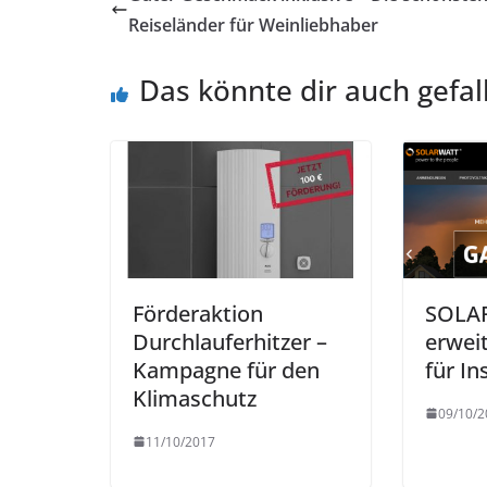
Reiseländer für Weinliebhaber
Das könnte dir auch gefal
Förderaktion
SOLA
Durchlauferhitzer –
erweit
Kampagne für den
für In
Klimaschutz
09/10/2
11/10/2017