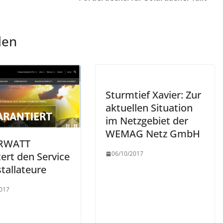
len
Sturmtief Xavier: Zur
aktuellen Situation
im Netzgebiet der
WEMAG Netz GmbH
RWATT
06/10/2017
ert den Service
stallateure
017