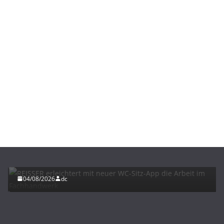
BAU/SANIERUNG
INTERIORS & DESIGN
NEWS FÜR INSTALLATEURE UND FACHHANDWERKER
REISSER erleichtert mit neuer WC-Sitz-App die
Arbeit im Fachhandwerk
04/08/2026
dc