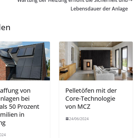
Wartung der Heizung erhöht die Sicherheit und
Lebensdauer der Anlage
len
affung von
Pelletöfen mit der
anlagen bei
Core-Technologie
als 50 Prozent
von MCZ
milien in
24/06/2024
ng
024