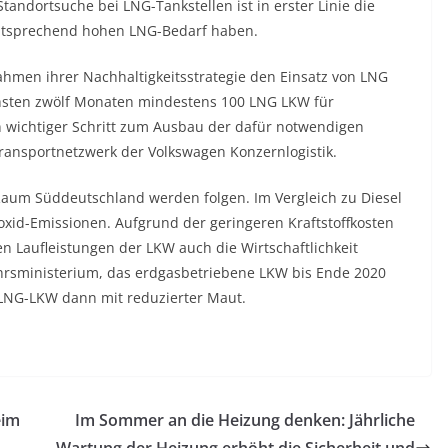
tandortsuche bei LNG-Tankstellen ist in erster Linie die
ntsprechend hohen LNG-Bedarf haben.
ahmen ihrer Nachhaltigkeitsstrategie den Einsatz von LNG
ächsten zwölf Monaten mindestens 100 LNG LKW für
in wichtiger Schritt zum Ausbau der dafür notwendigen
 Transportnetzwerk der Volkswagen Konzernlogistik.
aum Süddeutschland werden folgen. Im Vergleich zu Diesel
oxid-Emissionen. Aufgrund der geringeren Kraftstoffkosten
en Laufleistungen der LKW auch die Wirtschaftlichkeit
sministerium, das erdgasbetriebene LKW bis Ende 2020
n LNG-LKW dann mit reduzierter Maut.
eim
Im Sommer an die Heizung denken: Jährliche