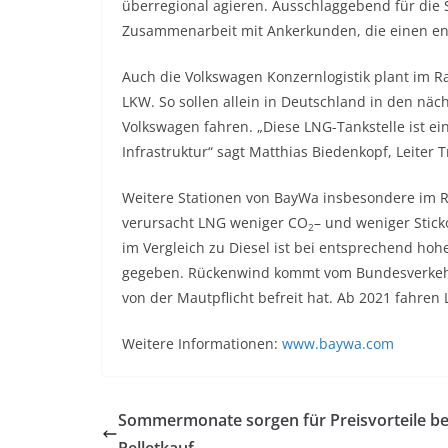
überregional agieren. Ausschlaggebend für die S
Zusammenarbeit mit Ankerkunden, die einen e
Auch die Volkswagen Konzernlogistik plant im R
LKW. So sollen allein in Deutschland in den n
Volkswagen fahren. „Diese LNG-Tankstelle ist e
Infrastruktur“ sagt Matthias Biedenkopf, Leiter
Weitere Stationen von BayWa insbesondere im R
verursacht LNG weniger CO
– und weniger Stick
2
im Vergleich zu Diesel ist bei entsprechend hoh
gegeben. Rückenwind kommt vom Bundesverkehr
von der Mautpflicht befreit hat. Ab 2021 fahre
Weitere Informationen:
www.baywa.com
Sommermonate sorgen für Preisvorteile b