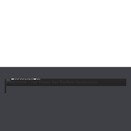
ADVERTORIALS
NEWS
REISSER – Die Power der fünften Generation
06/08/2026
dc