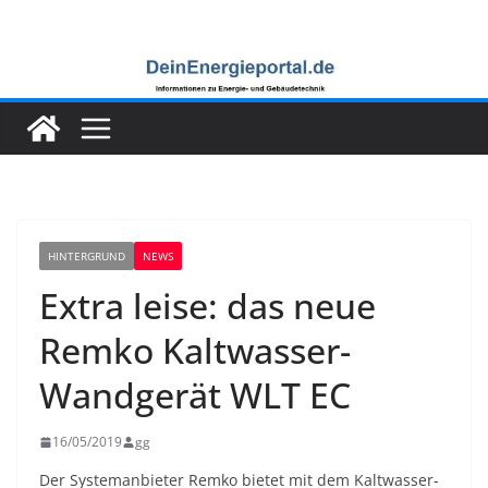
Zum
Inhalt
springen
HINTERGRUND
NEWS
Extra leise: das neue
Remko Kaltwasser-
Wandgerät WLT EC
16/05/2019
gg
Der Systemanbieter Remko bietet mit dem Kaltwasser-