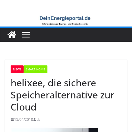
Zum
Inhalt
springen
NEWS
SMART HOME
helixee, die sichere
Speicheralternative zur
Cloud
15/04/2018
dc