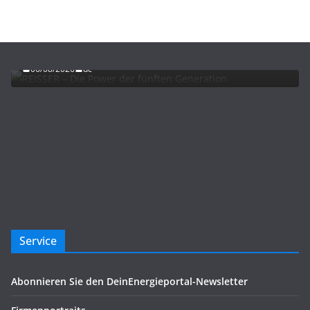
ADVERTORIALS
NEWS
REISSER – Die Power der fünften Generation
06/08/2026
dc
Service
Abonnieren Sie den DeinEnergieportal-Newsletter