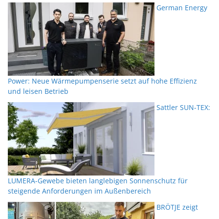
German Energy
Power: Neue Wärmepumpenserie setzt auf hohe Effizienz
und leisen Betrieb
Sattler SUN-TEX:
LUMERA-Gewebe bieten langlebigen Sonnenschutz für
steigende Anforderungen im Außenbereich
BRÖTJE zeigt