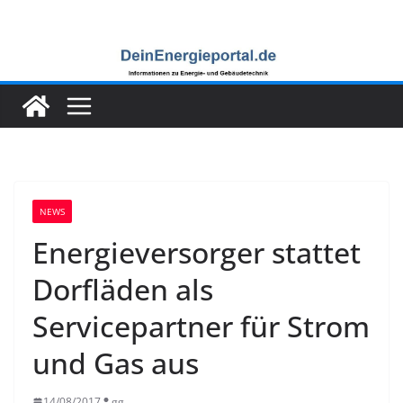
Zum
Inhalt
springen
NEWS
Energieversorger stattet
Dorfläden als
Servicepartner für Strom
und Gas aus
14/08/2017
gg