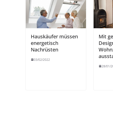
Hauskäufer müssen
Mit g
energetisch
Desig
Nachrüsten
Wohn
ausst
03/02/2022
28/01/2