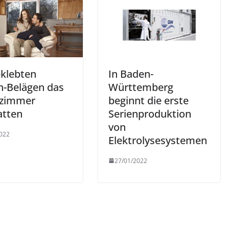
eklebten
In Baden-
n-Belägen das
Württemberg
zimmer
beginnt die erste
atten
Serienproduktion
von
022
Elektrolysesystemen
27/01/2022