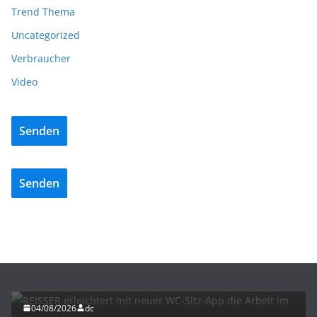
Trend Thema
Uncategorized
Verbraucher
Video
Senden
Senden
BAU/SANIERUNG
INTERIORS & DESIGN
NEWS FÜR INSTALLATEURE UND FACHHANDWERKER
REISSER erleichtert mit neuer WC-Sitz-App die
Arbeit im Fachhandwerk
04/08/2026
dc