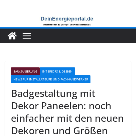
Zum
Inhalt
springen
BAU/SANIERUNG
INTERIORS & DESIGN
NEWS FÜR INSTALLATEURE UND FACHHANDWERKER
Badgestaltung mit
Dekor Paneelen: noch
einfacher mit den neuen
Dekoren und Größen