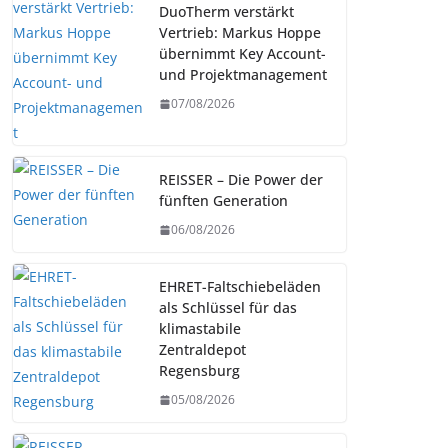
DuoTherm verstärkt
Vertrieb: Markus Hoppe
übernimmt Key Account-
und Projektmanagement
07/08/2026
REISSER – Die Power der
fünften Generation
06/08/2026
EHRET-Faltschiebeläden
als Schlüssel für das
klimastabile
Zentraldepot
Regensburg
05/08/2026