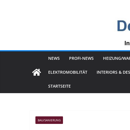
Zum
Inhalt
springen
NEWS
PROFI-NEWS
HEIZUNG/WA
ELEKTROMOBILITÄT
INTERIORS & DE
STARTSEITE
BAU/SANIERUNG