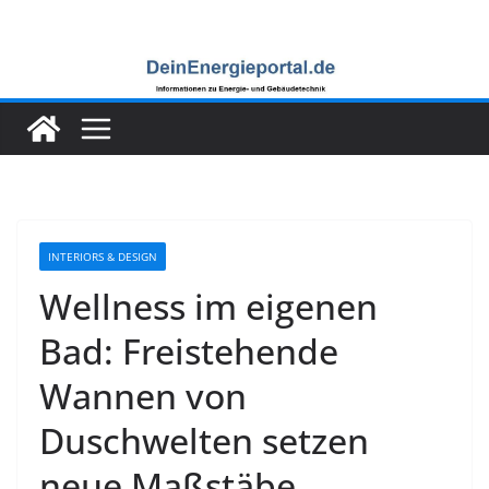
Zum
Inhalt
springen
INTERIORS & DESIGN
Wellness im eigenen
Bad: Freistehende
Wannen von
Duschwelten setzen
neue Maßstäbe