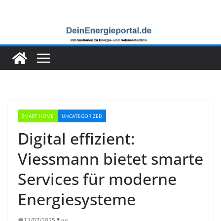
Zum
Inhalt
springen
SMART HOME
UNCATEGORIZED
Digital effizient:
Viessmann bietet smarte
Services für moderne
Energiesysteme
12/07/2025
gg