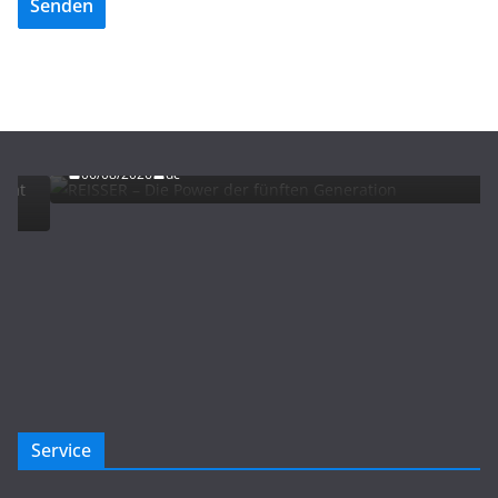
Senden
ADVERTORIALS
NEWS
REISSER – Die Power der fünften Generation
06/08/2026
dc
Service