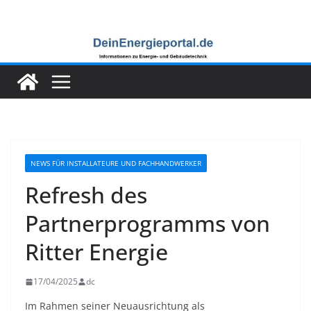
Zum
Inhalt
springen
NEWS FÜR INSTALLATEURE UND FACHHANDWERKER
Refresh des
Partnerprogramms von
Ritter Energie
17/04/2025
dc
Im Rahmen seiner Neuausrichtung als