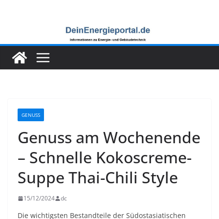
Zum
Inhalt
springen
GENUSS
Genuss am Wochenende
– Schnelle Kokoscreme-
Suppe Thai-Chili Style
15/12/2024
dc
Die wichtigsten Bestandteile der Südostasiatischen