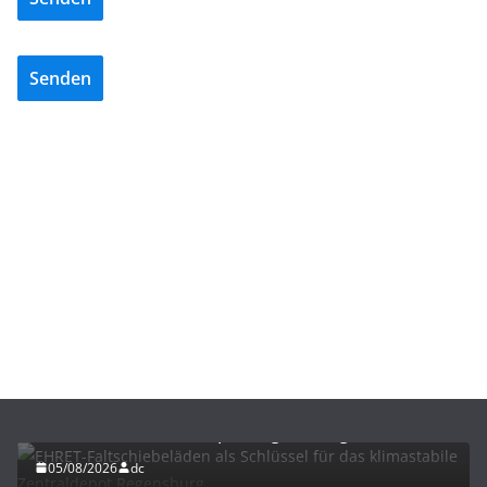
Senden
BAU/SANIERUNG
LÜFTUNG/KLIMA
EHRET-Faltschiebeläden als Schlüssel für das
klimastabile Zentraldepot Regensburg
05/08/2026
dc