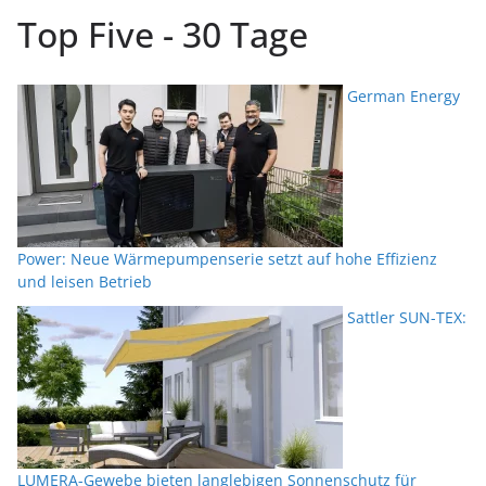
Top Five - 30 Tage
German Energy
Power: Neue Wärmepumpenserie setzt auf hohe Effizienz
und leisen Betrieb
Sattler SUN-TEX:
LUMERA-Gewebe bieten langlebigen Sonnenschutz für